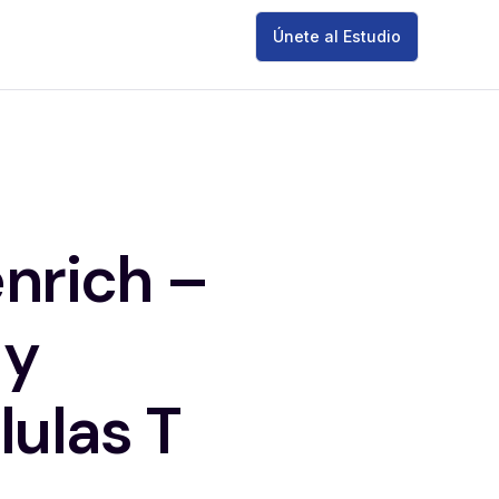
Únete al Estudio
enrich –
 y
lulas T