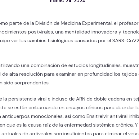
ENERO 24, 2024
mo parte de la División de Medicina Experimental, el profesor
ocimientos postvirales, una mentalidad innovadora y tecnolo
quipo ver los cambios fisiológicos causados por el SARS-CoV2
tilizando una combinación de estudios longitudinales, muestr
 de alta resolución para examinar en profundidad los tejidos
an sido sorprendentes.
la persistencia viral e incluso de ARN de doble cadena en te
mente se están embarcando en ensayos clínicos para abordar los
 anticuerpos monoclonales, así como Ensitrelvir antiviral inhi
en que es la causa raíz de la enfermedad sistémica crónica. Y
actuales de antivirales son insuficientes para eliminar el virus